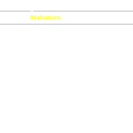
05
Notre créat
Réalisations