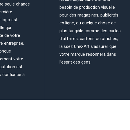
ne seule chance
besoin de production visuelle
remière
pour des magazines, publicités
 logo est
en ligne, ou quelque chose de
lle qui
plus tangible comme des cartes
té de votre
d’affaires, cartons ou affiches,
re entreprise.
laissez Unik-Art s’assurer que
conçue
votre marque résonnera dans
cement votre
l’esprit des gens.
putation est
s confiance à