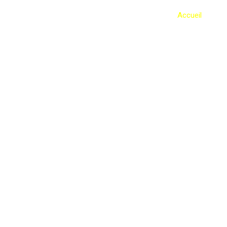
Accueil
Lo
chacun
n image.