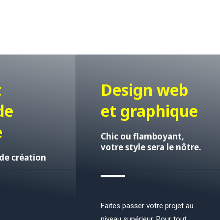
t
Design web
de
et graphique
e
Chic ou flamboyant,
votre style sera le nôtre.
de création
Faites passer votre projet au
niveau supérieur. Pour tout