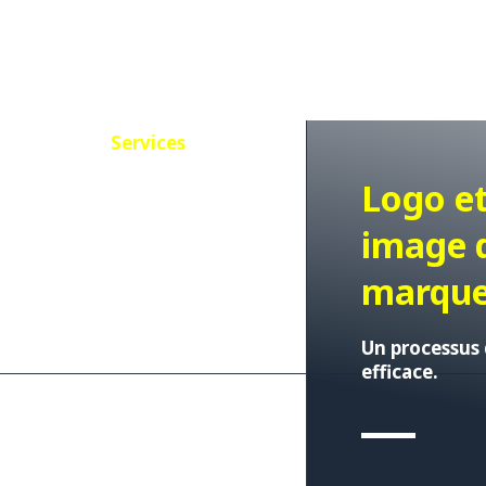
01
Services
Logo e
image 
marqu
Un processus 
efficace.